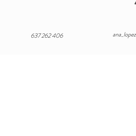
ana_lope
637 262 406