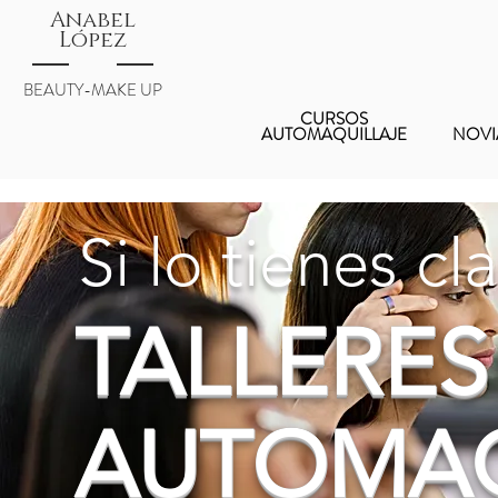
Anabel
Anabel
López
López
BEAUTY-MAKE UP
CURSOS
MAKE UP EASY
CURSOS
AUTOMAQUILLAJE
NOVIAS
AUTOMAQUILLAJE
NOVI
Si lo tienes cla
TALLERES
AUTOMAQ