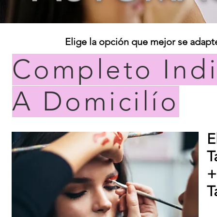
Elige la opción que mejor se adapte
Completo Ind
A Domicilío
E
T
+
T